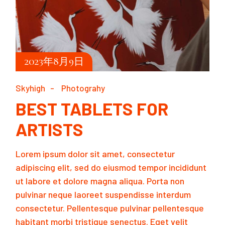
2023年8月9日
Skyhigh
Photograhy
BEST TABLETS FOR
ARTISTS
Lorem ipsum dolor sit amet, consectetur
adipiscing elit, sed do eiusmod tempor incididunt
ut labore et dolore magna aliqua. Porta non
pulvinar neque laoreet suspendisse interdum
consectetur. Pellentesque pulvinar pellentesque
habitant morbi tristique senectus. Eget velit