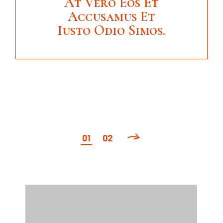
At Vero Eos Et
Accusamus Et
Iusto Odio Simos.
投
01
02
稿
の
ペ
ー