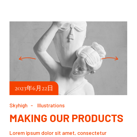
2023年6月22日
Skyhigh
Illustrations
MAKING OUR PRODUCTS
Lorem ipsum dolor sit amet, consectetur