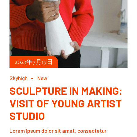
2023年7月17日
Skyhigh
New
SCULPTURE IN MAKING:
VISIT OF YOUNG ARTIST
STUDIO
Lorem ipsum dolor sit amet, consectetur