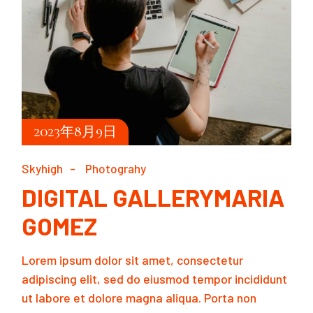
2023年8月9日
Skyhigh
Photograhy
DIGITAL GALLERYMARIA
GOMEZ
Lorem ipsum dolor sit amet, consectetur
adipiscing elit, sed do eiusmod tempor incididunt
ut labore et dolore magna aliqua. Porta non