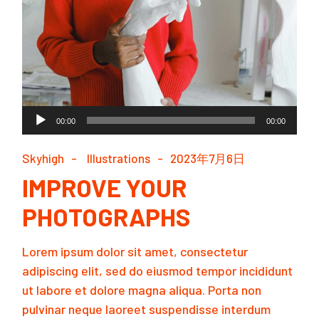
音
00:00
00:00
声
プ
Skyhigh
Illustrations
2023年7月6日
レ
IMPROVE YOUR
ー
PHOTOGRAPHS
ヤ
ー
Lorem ipsum dolor sit amet, consectetur
adipiscing elit, sed do eiusmod tempor incididunt
ut labore et dolore magna aliqua. Porta non
pulvinar neque laoreet suspendisse interdum