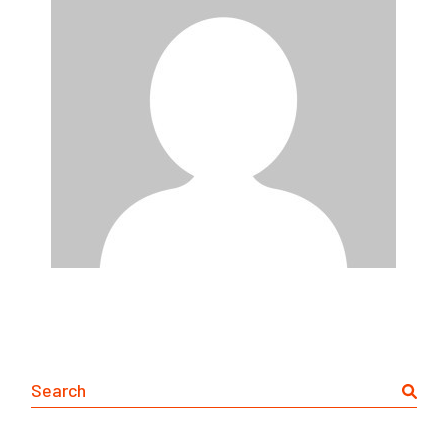
ジ
送
り
Search